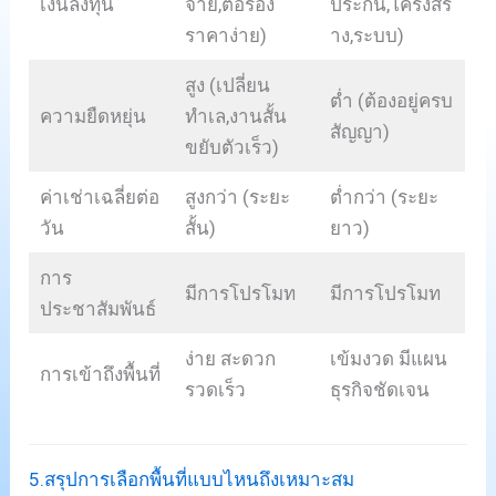
เงินลงทุน
จ่าย,ต่อรอง
ประกัน,โครงสร้
ราคาง่าย)
าง,ระบบ)
สูง (เปลี่ยน
ต่ำ (ต้องอยู่ครบ
ความยืดหยุ่น
ทำเล,งานสั้น
สัญญา)
ขยับตัวเร็ว)
ค่าเช่าเฉลี่ยต่อ
สูงกว่า (ระยะ
ต่ำกว่า (ระยะ
วัน
สั้น)
ยาว)
การ
มีการโปรโมท
มีการโปรโมท
ประชาสัมพันธ์
ง่าย สะดวก
เข้มงวด มีแผน
การเข้าถึงพื้นที่
รวดเร็ว
ธุรกิจชัดเจน
5.สรุปการเลือกพื้นที่แบบไหนถึงเหมาะสม