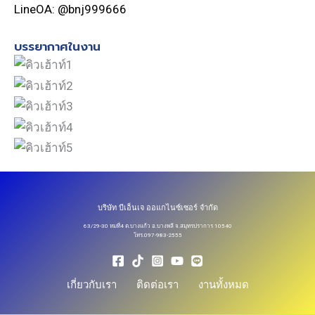
LineOA: @bnj999666
บรรยากาศในงาน
บริษัท บีเอ็นเจ ออแกไนซ์เซอร์ จำกัด
63/29-30 หมที่4 ต.บางแก้ว อ.บางพลี จ.สมุทรปราการ 10540
โทร.097-983-2555
เกี่ยวกับเรา
ติดต่อเรา
งานทั้งหมด